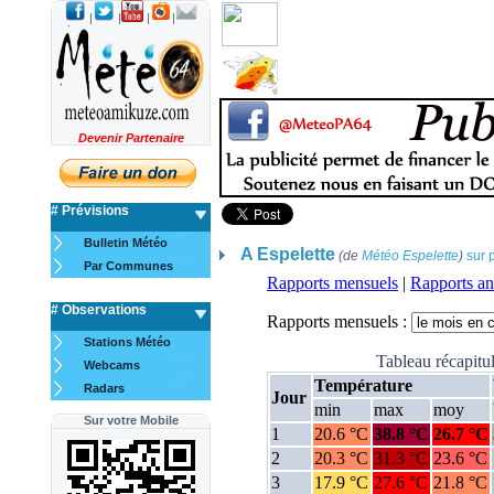
|
|
|
|
Devenir Partenaire
# Prévisions
Bulletin Météo
A Espelette
(de
Météo Espelette
)
sur 
Par Communes
# Observations
Stations Météo
Webcams
Radars
Sur votre Mobile