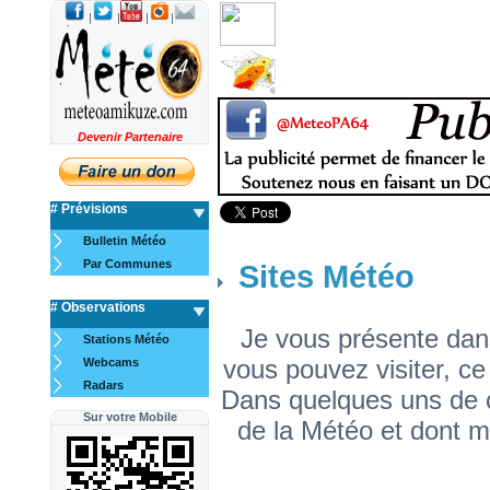
|
|
|
|
Devenir Partenaire
# Prévisions
Bulletin Météo
Par Communes
Sites Météo
# Observations
Je vous présente dans
Stations Météo
vous pouvez visiter, ce
Webcams
Radars
Dans quelques uns de ce
Sur votre Mobile
de la Météo et dont mo