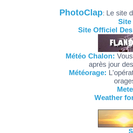
PhotoClap
Le site 
:
Site
Site Officiel D
Météo Chalon:
Vous
après jour des
Météorage:
L'opéra
orages
Mete
Weather fo
S