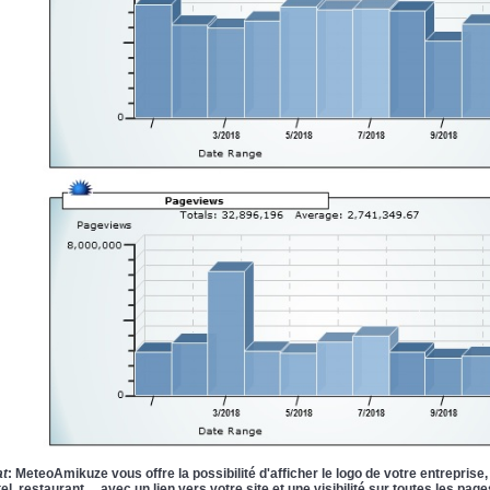
at
: MeteoAmikuze vous offre la possibilité d'afficher le logo de votre entreprise
tel, restaurant.... avec un lien vers votre site et une visibilité sur toutes les 