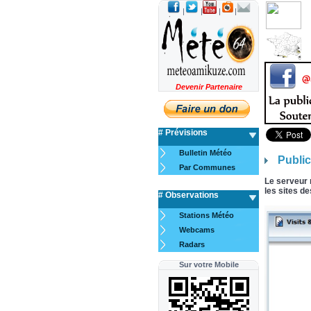
|
|
|
|
Devenir Partenaire
# Prévisions
Bulletin Météo
Public
Par Communes
Le serveur 
les sites d
# Observations
Stations Météo
Webcams
Radars
Sur votre Mobile