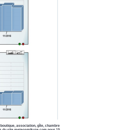
, boutique, association, gîte, chambre
pages du site meteoamikuze.com pour 15