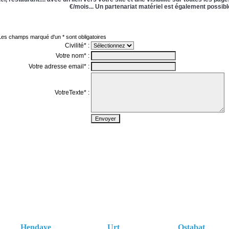
€/mois... Un partenariat matériel est également possibl
Hendaye
Urt
Ostabat