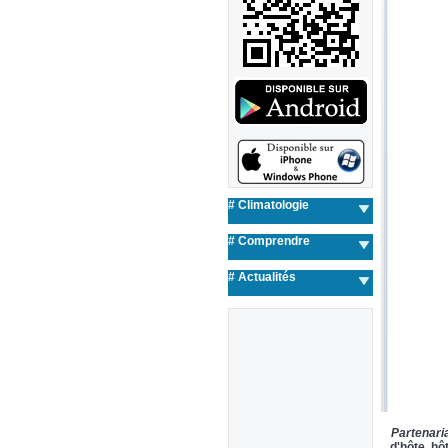
# Climatologie
# Comprendre
#
Actualités
Partenari
d'hôte, hô