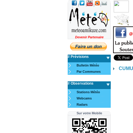
|
|
|
|
Devenir Partenaire
# Prévisions
Bulletin Météo
CUMU
Par Communes
# Observations
Stations Météo
Webcams
Radars
Sur votre Mobile