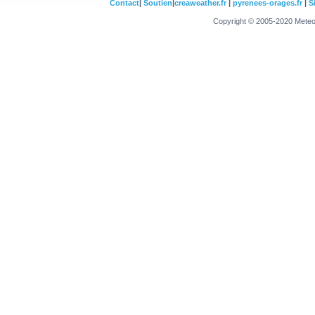
Contact
|
Soutien
|
creaweather.fr
|
pyrenees-orages.fr
|
S
Copyright © 2005-2020 Meteo