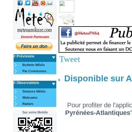
|
|
|
|
Devenir Partenaire
# Prévisions
Tweet
Bulletin Météo
Par Communes
Disponible sur 
# Observations
Stations Météo
Webcams
Pour profiter de l'applic
Radars
Pyrénées-Atlantiques
Sur votre Mobile