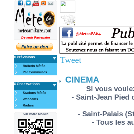
|
|
|
|
Devenir Partenaire
# Prévisions
Tweet
Bulletin Météo
Par Communes
CINEMA
# Observations
Si vous voule
Stations Météo
- Saint-Jean Pied 
Webcams
Radars
- Saint-Palais (S
Sur votre Mobile
- Tous les a