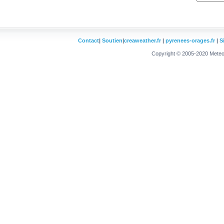
Contact
|
Soutien
|
creaweather.fr
|
pyrenees-orages.fr
|
S
Copyright © 2005-2020 Meteo