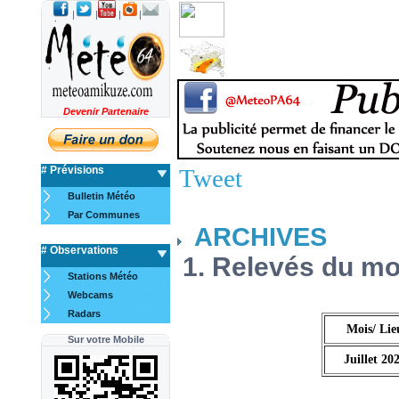
|
|
|
|
Devenir Partenaire
# Prévisions
Tweet
Bulletin Météo
Par Communes
ARCHIVES
# Observations
1. Relevés du moi
Stations Météo
Webcams
Radars
Mois/ Lie
Sur votre Mobile
Juillet 20