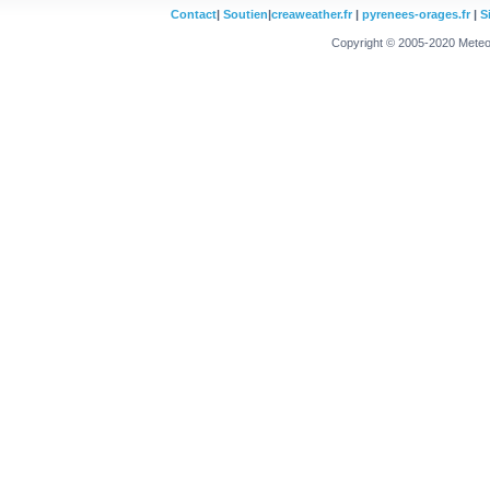
Contact
|
Soutien
|
creaweather.fr
|
pyrenees-orages.fr
|
S
Copyright © 2005-2020 Meteo