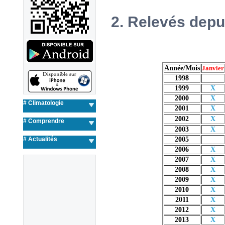
2. Relevés depui
Année/Mois
Janvier
1998
1999
X
2000
X
# Climatologie
2001
X
2002
X
# Comprendre
2003
X
#
Actualités
2005
2006
X
2007
X
2008
X
2009
X
2010
X
2011
X
2012
X
2013
X